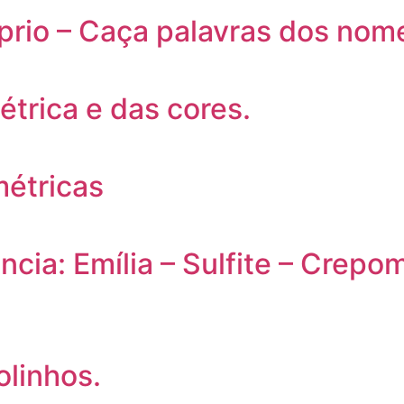
rio – Caça palavras dos nom
trica e das cores.
étricas
ia: Emília – Sulfite – Crepom 
olinhos.