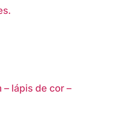
es.
– lápis de cor –