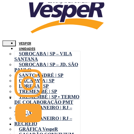
VESPER
UNIDADES
SOROCABA | SP – VILA
SANTANA
SOROCABA | SP – JD. SÃO
PAULO
SANTO ANDRÉ | SP
CAÇAPAVA | SP
LORENA | SP
TREMEMBÉ | SP
TREMEMBÉ | SP • TERMO
DE COLABORAÇÃO PMT
RIO DE JANEIRO | RJ –
TAQUARA
RIO DE JANEIRO | RJ –
RECREIO
GRÁFICA VespeR