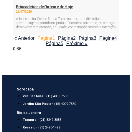
Brincadeiras de Ontem e de Hoje
16/07/2026
A brincadeira Coelho Sai da Toca mostrou que diversão e
aprendizagem caminham juntas! Durante a atividade, as crianças
desenvolveram atenção, agilidade, coordenação motora e interação
« Anterior
Página
1
Página
2
Página
3
Página
4
Página
5
Próximo »
Sorocaba
Vila Santana
• (15) 4009-7500
Jardim São Paulo
• (15) 4009-7550
Rio de Janeiro
Taquara
• (21) 3347 3885
Recreio
• (21) 2490-1492