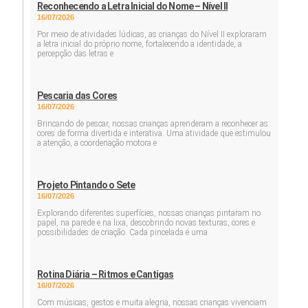
Reconhecendo a Letra Inicial do Nome – Nível II
16/07/2026
Por meio de atividades lúdicas, as crianças do Nível II exploraram
a letra inicial do próprio nome, fortalecendo a identidade, a
percepção das letras e
Pescaria das Cores
16/07/2026
Brincando de pescar, nossas crianças aprenderam a reconhecer as
cores de forma divertida e interativa. Uma atividade que estimulou
a atenção, a coordenação motora e
Projeto Pintando o Sete
16/07/2026
Explorando diferentes superfícies, nossas crianças pintaram no
papel, na parede e na lixa, descobrindo novas texturas, cores e
possibilidades de criação. Cada pincelada é uma
Rotina Diária – Ritmos e Cantigas
16/07/2026
Com músicas, gestos e muita alegria, nossas crianças vivenciam