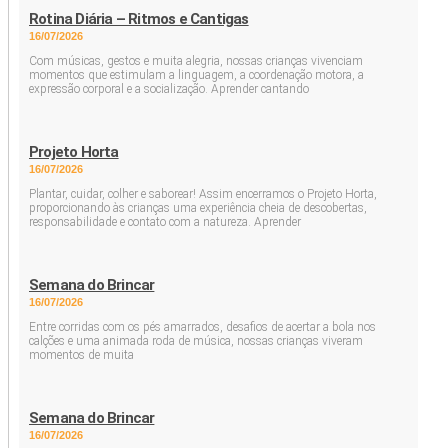
Rotina Diária – Ritmos e Cantigas
16/07/2026
Com músicas, gestos e muita alegria, nossas crianças vivenciam
momentos que estimulam a linguagem, a coordenação motora, a
expressão corporal e a socialização. Aprender cantando
Projeto Horta
16/07/2026
Plantar, cuidar, colher e saborear! Assim encerramos o Projeto Horta,
proporcionando às crianças uma experiência cheia de descobertas,
responsabilidade e contato com a natureza. Aprender
Semana do Brincar
16/07/2026
Entre corridas com os pés amarrados, desafios de acertar a bola nos
calções e uma animada roda de música, nossas crianças viveram
momentos de muita
Semana do Brincar
16/07/2026