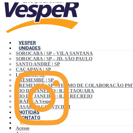
VESPER
UNIDADES
SOROCABA | SP – VILA SANTANA
SOROCABA | SP – JD. SÃO PAULO
SANTO ANDRÉ | SP
CAÇAPAVA | SP
LORENA | SP
TREMEMBÉ | SP
TREMEMBÉ | SP • TERMO DE COLABORAÇÃO PM
RIO DE JANEIRO | RJ – TAQUARA
RIO DE JANEIRO | RJ – RECREIO
GRÁFICA VespeR
CASARÃO CONVIVIUM
NOTÍCIAS
CONTATO
ACESSO ALUNO
Acesso