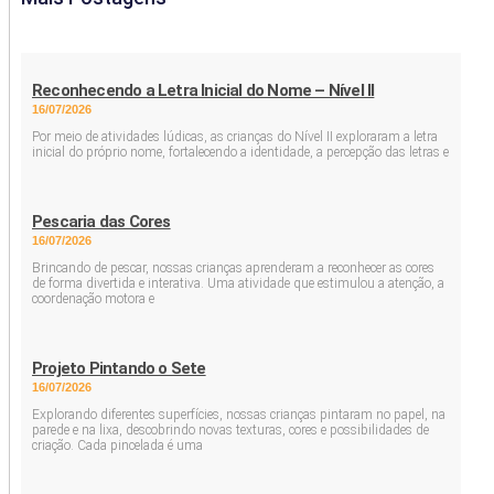
Reconhecendo a Letra Inicial do Nome – Nível II
16/07/2026
Por meio de atividades lúdicas, as crianças do Nível II exploraram a letra
inicial do próprio nome, fortalecendo a identidade, a percepção das letras e
Pescaria das Cores
16/07/2026
Brincando de pescar, nossas crianças aprenderam a reconhecer as cores
de forma divertida e interativa. Uma atividade que estimulou a atenção, a
coordenação motora e
Projeto Pintando o Sete
16/07/2026
Explorando diferentes superfícies, nossas crianças pintaram no papel, na
parede e na lixa, descobrindo novas texturas, cores e possibilidades de
criação. Cada pincelada é uma