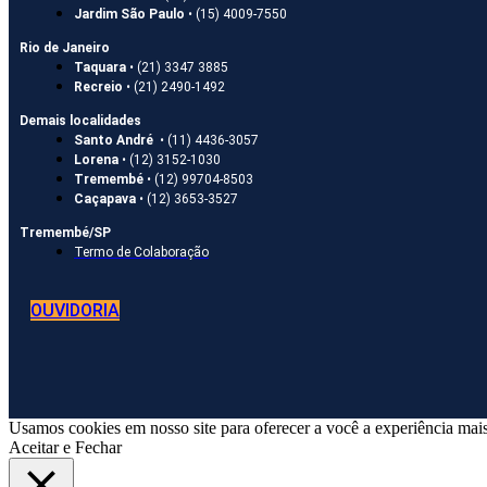
Jardim São Paulo
• (15) 4009-7550
Rio de Janeiro
Taquara
• (21) 3347 3885
Recreio
• (21) 2490-1492
Demais localidades
Santo André
• (11) 4436-3057
Lorena
• (12) 3152-1030
Tremembé
• (12) 99704-8503
Caçapava
• (12) 3653-3527
Tremembé/SP
Termo de Colaboração
OUVIDORIA
Usamos cookies em nosso site para oferecer a você a experiência mais
Aceitar e Fechar