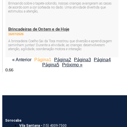
Brincando sobre o tapete colorido, nossas crianças avançaram as casas
de acordo com a cor sorteada no dado. Uma atividade divertida que
estimulou a atenção,
Brincadeiras de Ontem e de Hoje
16/07/2026
A brincadeira Coelho Sai da Toca mostrou que diversão e aprendizagem
caminham juntas! Durante a atividade, as crianças desenvolveram
atenção, agilidade, coordenação motora e interação
« Anterior
Página
1
Página
2
Página
3
Página
4
Página
5
Próximo »
Sorocaba
Vila Santana
• (15) 4009-7500