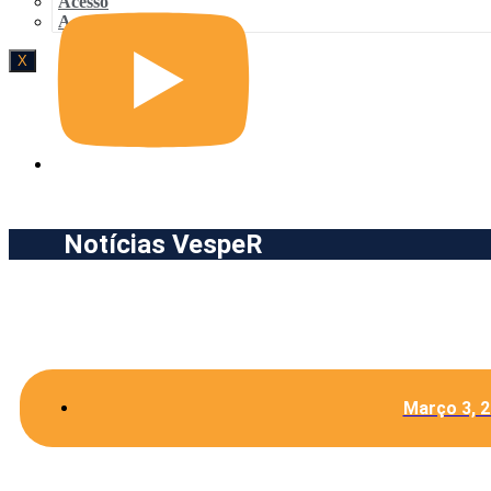
Acesso
Acesso
X
Notícias VespeR
Março 3, 