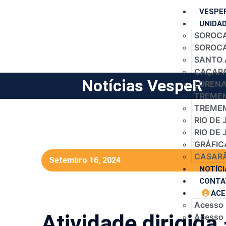
VESPE
UNIDA
SOROCA
SOROCAB
SANTO 
CAÇAPA
Notícias VespeR
LORENA 
TREMEM
TREMEM
RIO DE 
RIO DE 
GRÁFIC
CASARÃ
Setembro 16, 2024
NOTÍCI
CONTA
ACE
Acesso
Atividade dirigida
Acesso