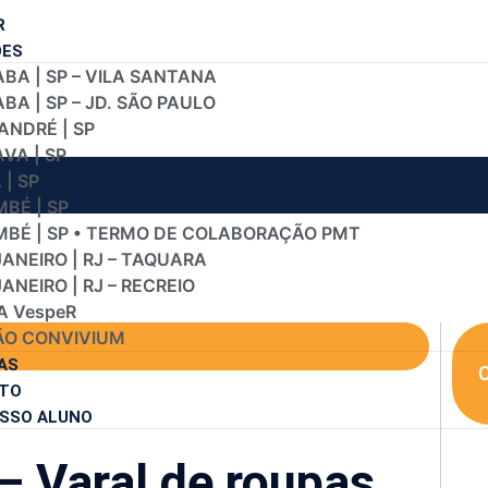
R
DES
BA | SP – VILA SANTANA
A | SP – JD. SÃO PAULO
ANDRÉ | SP
VA | SP
| SP
BÉ | SP
BÉ | SP • TERMO DE COLABORAÇÃO PMT
JANEIRO | RJ – TAQUARA
JANEIRO | RJ – RECREIO
A VespeR
O CONVIVIUM
AS
C
TO
SSO ALUNO
 – Varal de roupas.