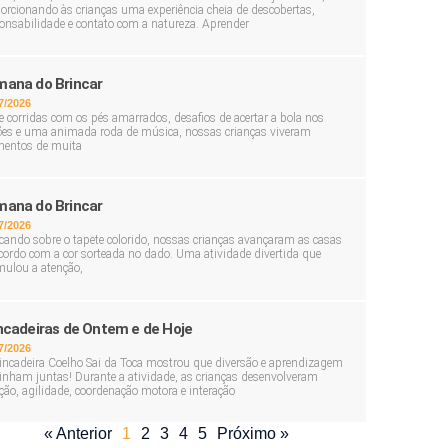
orcionando às crianças uma experiência cheia de descobertas,
onsabilidade e contato com a natureza. Aprender
ana do Brincar
7/2026
e corridas com os pés amarrados, desafios de acertar a bola nos
ões e uma animada roda de música, nossas crianças viveram
entos de muita
ana do Brincar
7/2026
cando sobre o tapete colorido, nossas crianças avançaram as casas
cordo com a cor sorteada no dado. Uma atividade divertida que
mulou a atenção,
ncadeiras de Ontem e de Hoje
7/2026
incadeira Coelho Sai da Toca mostrou que diversão e aprendizagem
nham juntas! Durante a atividade, as crianças desenvolveram
ção, agilidade, coordenação motora e interação
« Anterior
1
2
3
4
5
Próximo »