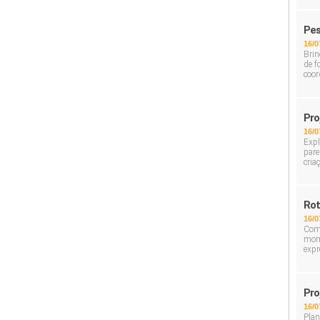
Pes
16/0
Brin
de f
coor
Pro
16/0
Expl
pare
cria
Rot
16/0
Com 
mome
expr
Pro
16/0
Plan