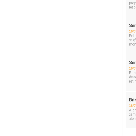
prop
resp
Sem
16/0
Entr
calç
mom
Sem
16/0
Brin
de a
esti
Bri
16/0
A br
cami
aten