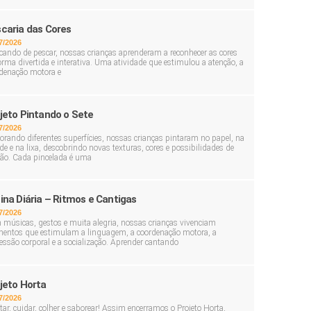
caria das Cores
7/2026
cando de pescar, nossas crianças aprenderam a reconhecer as cores
orma divertida e interativa. Uma atividade que estimulou a atenção, a
denação motora e
jeto Pintando o Sete
7/2026
orando diferentes superfícies, nossas crianças pintaram no papel, na
de e na lixa, descobrindo novas texturas, cores e possibilidades de
ção. Cada pincelada é uma
ina Diária – Ritmos e Cantigas
7/2026
músicas, gestos e muita alegria, nossas crianças vivenciam
ntos que estimulam a linguagem, a coordenação motora, a
essão corporal e a socialização. Aprender cantando
jeto Horta
7/2026
tar, cuidar, colher e saborear! Assim encerramos o Projeto Horta,