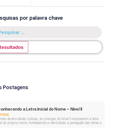
squisas por palavra chave
Resultados
s Postagens
onhecendo a Letra Inicial do Nome – Nível II
7/2026
meio de atividades lúdicas, as crianças do Nível II exploraram a letra
ial do próprio nome, fortalecendo a identidade, a percepção das letras e