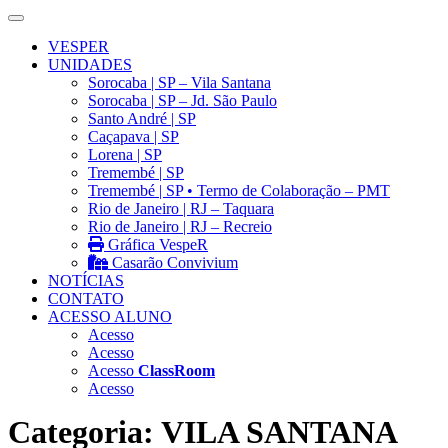
VESPER
UNIDADES
Sorocaba | SP – Vila Santana
Sorocaba | SP – Jd. São Paulo
Santo André | SP
Caçapava | SP
Lorena | SP
Tremembé | SP
Tremembé | SP • Termo de Colaboração – PMT
Rio de Janeiro | RJ – Taquara
Rio de Janeiro | RJ – Recreio
Gráfica VespeR
Casarão Convivium
NOTÍCIAS
CONTATO
ACESSO ALUNO
Acesso
Acesso
Acesso
ClassRoom
Acesso
Categoria:
VILA SANTANA