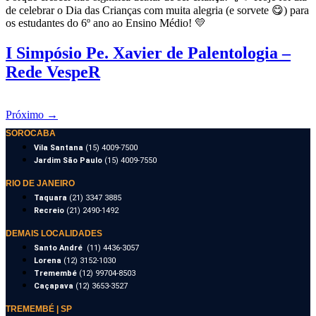
de celebrar o Dia das Crianças com muita alegria (e sorvete 😋) para
os estudantes do 6º ano ao Ensino Médio! 💛
I Simpósio Pe. Xavier de Palentologia –
Rede VespeR
Próximo
→
SOROCABA
Vila Santana
(15) 4009-7500
Jardim São Paulo
(15) 4009-7550
RIO DE JANEIRO
Taquara
(21) 3347 3885
Recreio
(21) 2490-1492
DEMAIS LOCALIDADES
Santo André
(11) 4436-3057
Lorena
(12) 3152-1030
Tremembé
(12) 99704-8503
Caçapava
(12) 3653-3527
TREMEMBÉ | SP