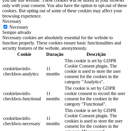
you use this website. These cookies will be stored in your browser
only with your consent. You also have the option to opt-out of these
cookies. But opting out of some of these cookies may affect your
browsing experience.
Necessary
Necessary
Sempre ativado
Necessary cookies are absolutely essential for the website to
function properly. These cookies ensure basic functionalities and
security features of the website, anonymously.
Cookie
Duração
Descrição
This cookie is set by GDPR
Cookie Consent plugin. The
cookielawinfo-
11
cookie is used to store the user
checkbox-analytics
months
consent for the cookies in the
category "Analytics".
The cookie is set by GDPR
cookielawinfo-
11
cookie consent to record the user
checkbox-functional
months
consent for the cookies in the
category "Functional".
This cookie is set by GDPR
Cookie Consent plugin. The
cookielawinfo-
11
cookies is used to store the user
checkbox-necessary
months
consent for the cookies in the