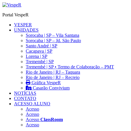
Ir
para
Portal VespeR
o
conteúdo
VESPER
UNIDADES
Sorocaba | SP – Vila Santana
Sorocaba | SP – Jd. São Paulo
Santo André | SP
Caçapava | SP
Lorena | SP
Tremembé | SP
Tremembé | SP • Termo de Colaboração – PMT
Rio de Janeiro | RJ – Taquara
Rio de Janeiro | RJ – Recreio
Gráfica VespeR
Casarão Convivium
NOTÍCIAS
CONTATO
ACESSO ALUNO
Acesso
Acesso
Acesso
ClassRoom
Acesso