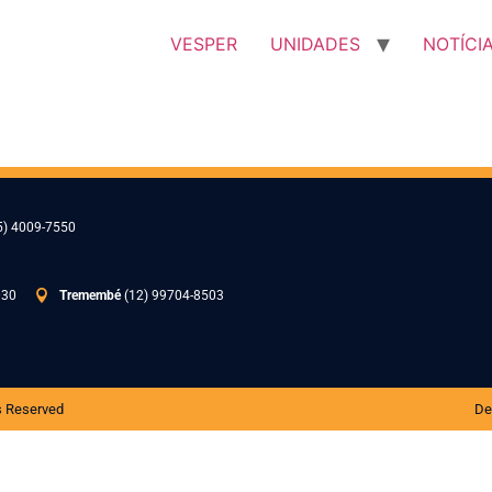
VESPER
UNIDADES
NOTÍCI
5) 4009-7550
030
Tremembé
(12) 99704-8503
s Reserved
De