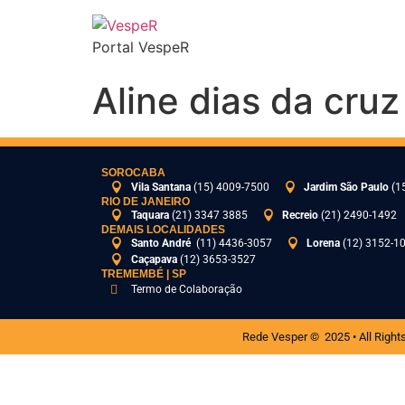
Portal VespeR
Aline dias da cruz
SOROCABA
Vila Santana
(15) 4009-7500
Jardim São Paulo
(1
RIO DE JANEIRO
Taquara
(21) 3347 3885
Recreio
(21) 2490-1492
DEMAIS LOCALIDADES
Santo André
(11) 4436-3057
Lorena
(12) 3152-1
Caçapava
(12) 3653-3527
TREMEMBÉ | SP
Termo de Colaboração
Rede Vesper © 2025 • All Right