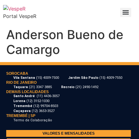
Portal VespeR
Anderson Bueno de
Camargo
SOROCABA
Vila Santana
(15) 4009-7500
Jardim São Paulo
(15) 4009-7550
RIO DE JANEIRO
Taquara
(21) 3347 3885
Recreio
(21) 2490-1492
DEMAIS LOCALIDADES
Santo André
(11) 4436-3057
Lorena
(12) 3152-1030
Tremembé
(12) 99704-8503
Caçapava
(12) 3653-3527
TREMEMBÉ | SP
Termo de Colaboração
VALORES E MENSALIDADES