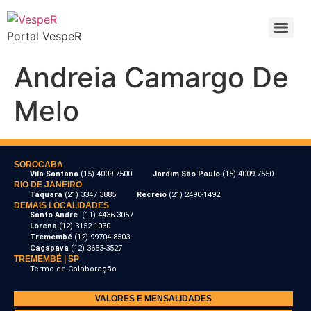
Portal VespeR
Andreia Camargo De
Melo
SOROCABA
Vila Santana
(15) 4009-7500
Jardim São Paulo
(15) 4009-7550
RIO DE JANEIRO
Taquara
(21) 3347 3885
Recreio
(21) 2490-1492
DEMAIS LOCALIDADES
Santo André
(11) 4436-3057
Lorena
(12) 3152-1030
Tremembé
(12) 99704-8503
Caçapava
(12) 3653-3527
TREMEMBÉ | SP
Termo de Colaboração
VALORES E MENSALIDADES