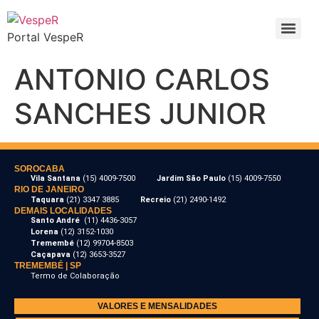
Portal VespeR
ANTONIO CARLOS
SANCHES JUNIOR
SOROCABA
Vila Santana
(15) 4009-7500
Jardim São Paulo
(15) 4009-7550
RIO DE JANEIRO
Taquara
(21) 3347 3885
Recreio
(21) 2490-1492
DEMAIS LOCALIDADES
Santo André
(11) 4436-3057
Lorena
(12) 3152-1030
Tremembé
(12) 99704-8503
Caçapava
(12) 3653-3527
TREMEMBÉ | SP
Termo de Colaboração
VALORES E MENSALIDADES