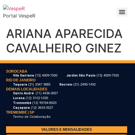
Portal VespeR
ARIANA APARECIDA
CAVALHEIRO GINEZ
SOROCABA
Vila Santana
(15) 4009-7500
Jardim São Paulo
(15) 4009-7550
RIO DE JANEIRO
Taquara
(21) 3347 3885
Recreio
(21) 2490-1492
DEMAIS LOCALIDADES
Santo André
(11) 4436-3057
Lorena
(12) 3152-1030
Tremembé
(12) 99704-8503
Caçapava
(12) 3653-3527
TREMEMBÉ | SP
Termo de Colaboração
VALORES E MENSALIDADES