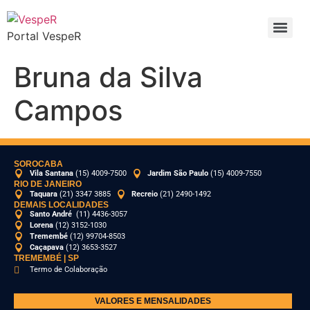
Portal VespeR
Bruna da Silva
Campos
SOROCABA
Vila Santana
(15) 4009-7500
Jardim São Paulo
(15) 4009-7550
RIO DE JANEIRO
Taquara
(21) 3347 3885
Recreio
(21) 2490-1492
DEMAIS LOCALIDADES
Santo André
(11) 4436-3057
Lorena
(12) 3152-1030
Tremembé
(12) 99704-8503
Caçapava
(12) 3653-3527
TREMEMBÉ | SP
Termo de Colaboração
VALORES E MENSALIDADES