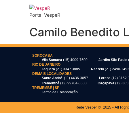
Portal VespeR
Camilo Benedito L
SOROCABA
Vila Santana
(15) 4009-7500
Jardim São Paulo
RIO DE JANEIRO
Taquara
(21) 3347 3885
Recreio
(21) 2490-149
DEMAIS LOCALIDADES
Santo André
(11) 4436-3057
Lorena
(12) 3152-
Tremembé
(12) 99704-8503
Caçapava
(12) 36
TREMEMBÉ | SP
Termo de Colaboração
Rede Vesper © 2025 • All Righ