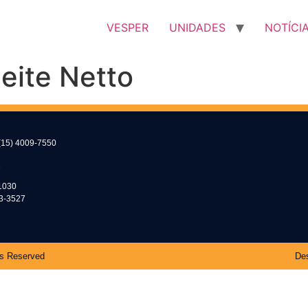
VESPER
UNIDADES
NOTÍCI
eite Netto
(15) 4009-7550
2
1030
53-3527
ts Reserved
Des