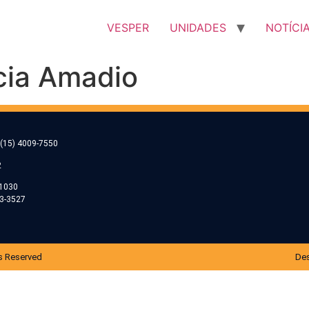
VESPER
UNIDADES
NOTÍCI
cia Amadio
(15) 4009-7550
2
-1030
53-3527
s Reserved
Des