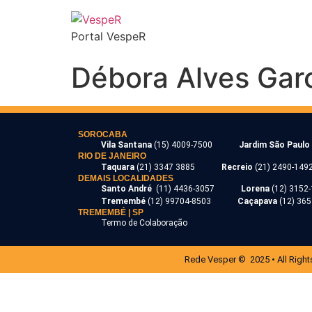
Portal VespeR
Débora Alves Gar
SOROCABA
Vila Santana
(15) 4009-7500
Jardim São Paulo
RIO DE JANEIRO
Taquara
(21) 3347 3885
Recreio
(21) 2490-149
DEMAIS LOCALIDADES
Santo André
(11) 4436-3057
Lorena
(12) 3152
Tremembé
(12) 99704-8503
Caçapava
(12) 36
TREMEMBÉ | SP
Termo de Colaboração
Rede Vesper © 2025 • All Right