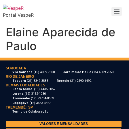
Portal VespeR
Elaine Aparecida de
Paulo
SOROCABA
Vila Santana
(15) 4009-7500
Jardim São Paulo
(15) 4009-7550
RIO DE JANEIRO
Taquara
(21) 3347 3885
Recreio
(21) 2490-1492
DEMAIS LOCALIDADES
Santo André
(11) 4436-3057
Lorena
(12) 3152-1030
Tremembé
(12) 99704-8503
Caçapava
(12) 3653-3527
TREMEMBÉ | SP
Termo de Colaboração
VALORES E MENSALIDADES