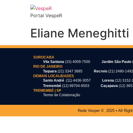
Portal VespeR
Eliane Meneghitt
SOROCABA
Vila Santana
(15) 4009-7500
Jardim São Paulo
RIO DE JANEIRO
Taquara
(21) 3347 3885
Recreio
(21) 2490-149
DEMAIS LOCALIDADES
Santo André
(11) 4436-3057
Lorena
(12) 3152-
Tremembé
(12) 99704-8503
Caçapava
(12) 36
TREMEMBÉ | SP
Termo de Colaboração
Rede Vesper © 2025 • All Righ