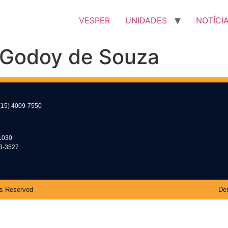
VESPER
UNIDADES
NOTÍCI
i Godoy de Souza
(15) 4009-7550
2
1030
53-3527
ts Reserved
Des