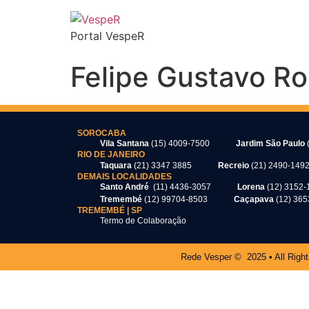
Portal VespeR
Felipe Gustavo R
SOROCABA
Vila Santana
(15) 4009-7500
Jardim São Paulo
RIO DE JANEIRO
Taquara
(21) 3347 3885
Recreio
(21) 2490-149
DEMAIS LOCALIDADES
Santo André
(11) 4436-3057
Lorena
(12) 3152-
Tremembé
(12) 99704-8503
Caçapava
(12) 36
TREMEMBÉ | SP
Termo de Colaboração
Rede Vesper © 2025 • All Righ