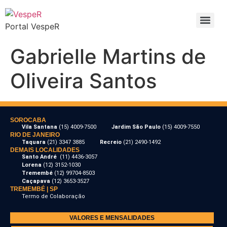
Portal VespeR
Gabrielle Martins de
Oliveira Santos
SOROCABA
Vila Santana
(15) 4009-7500
Jardim São Paulo
(15) 4009-7550
RIO DE JANEIRO
Taquara
(21) 3347 3885
Recreio
(21) 2490-1492
DEMAIS LOCALIDADES
Santo André
(11) 4436-3057
Lorena
(12) 3152-1030
Tremembé
(12) 99704-8503
Caçapava
(12) 3653-3527
TREMEMBÉ | SP
Termo de Colaboração
VALORES E MENSALIDADES