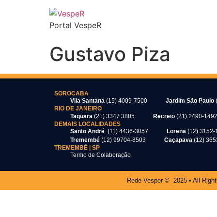
Portal VespeR
Gustavo Piza
SOROCABA
Vila Santana
(15) 4009-7500
Jardim São Paulo
RIO DE JANEIRO
Taquara
(21) 3347 3885
Recreio
(21) 2490-149
DEMAIS LOCALIDADES
Santo André
(11) 4436-3057
Lorena
(12) 3152-
Tremembé
(12) 99704-8503
Caçapava
(12) 36
TREMEMBÉ | SP
Termo de Colaboração
Rede Vesper © 2025 • All Righ