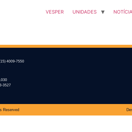
VESPER
UNIDADES
NOTÍCI
(15) 4009-7550
2
1030
53-3527
ts Reserved
Des