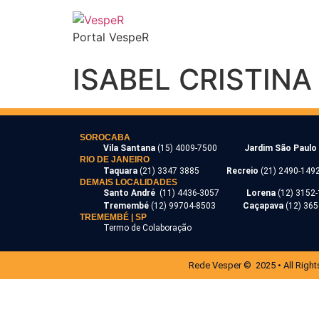
Portal VespeR
ISABEL CRISTINA
SOROCABA
Vila Santana
(15) 4009-7500
Jardim São Paulo
RIO DE JANEIRO
Taquara
(21) 3347 3885
Recreio
(21) 2490-149
DEMAIS LOCALIDADES
Santo André
(11) 4436-3057
Lorena
(12) 3152
Tremembé
(12) 99704-8503
Caçapava
(12) 36
TREMEMBÉ | SP
Termo de Colaboração
Rede Vesper © 2025 • All Right