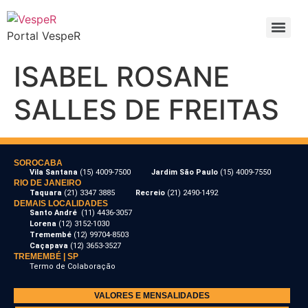
Portal VespeR
ISABEL ROSANE
SALLES DE FREITAS
SOROCABA
Vila Santana
(15) 4009-7500
Jardim São Paulo
(15) 4009-7550
RIO DE JANEIRO
Taquara
(21) 3347 3885
Recreio
(21) 2490-1492
DEMAIS LOCALIDADES
Santo André
(11) 4436-3057
Lorena
(12) 3152-1030
Tremembé
(12) 99704-8503
Caçapava
(12) 3653-3527
TREMEMBÉ | SP
Termo de Colaboração
VALORES E MENSALIDADES