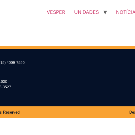
VESPER
UNIDADES
NOTÍCI
(15) 4009-7550
2
1030
53-3527
ts Reserved
Des