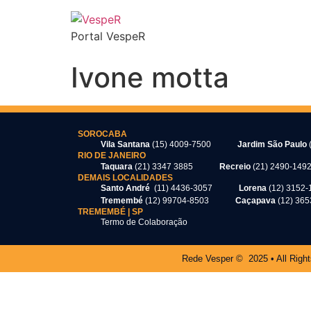
Portal VespeR
Ivone motta
SOROCABA
Vila Santana
(15) 4009-7500
Jardim São Paulo
RIO DE JANEIRO
Taquara
(21) 3347 3885
Recreio
(21) 2490-149
DEMAIS LOCALIDADES
Santo André
(11) 4436-3057
Lorena
(12) 3152-
Tremembé
(12) 99704-8503
Caçapava
(12) 36
TREMEMBÉ | SP
Termo de Colaboração
Rede Vesper © 2025 • All Righ