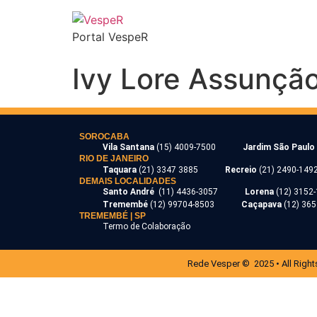
Portal VespeR
Ivy Lore Assunção
SOROCABA
Vila Santana
(15) 4009-7500
Jardim São Paulo
RIO DE JANEIRO
Taquara
(21) 3347 3885
Recreio
(21) 2490-149
DEMAIS LOCALIDADES
Santo André
(11) 4436-3057
Lorena
(12) 3152
Tremembé
(12) 99704-8503
Caçapava
(12) 36
TREMEMBÉ | SP
Termo de Colaboração
Rede Vesper © 2025 • All Right