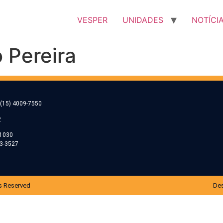
VESPER
UNIDADES
NOTÍCI
 Pereira
(15) 4009-7550
2
-1030
53-3527
s Reserved
Des