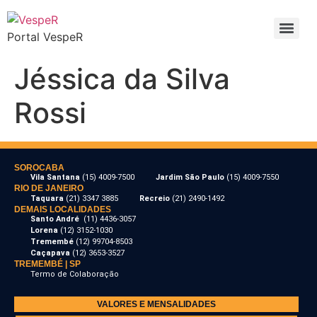
Portal VespeR
Jéssica da Silva
Rossi
SOROCABA
Vila Santana
(15) 4009-7500
Jardim São Paulo
(15) 4009-7550
RIO DE JANEIRO
Taquara
(21) 3347 3885
Recreio
(21) 2490-1492
DEMAIS LOCALIDADES
Santo André
(11) 4436-3057
Lorena
(12) 3152-1030
Tremembé
(12) 99704-8503
Caçapava
(12) 3653-3527
TREMEMBÉ | SP
Termo de Colaboração
VALORES E MENSALIDADES