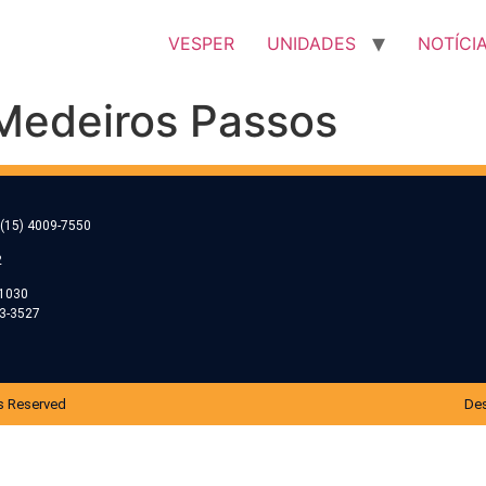
VESPER
UNIDADES
NOTÍCI
Medeiros Passos
(15) 4009-7550
2
-1030
53-3527
s Reserved
Des