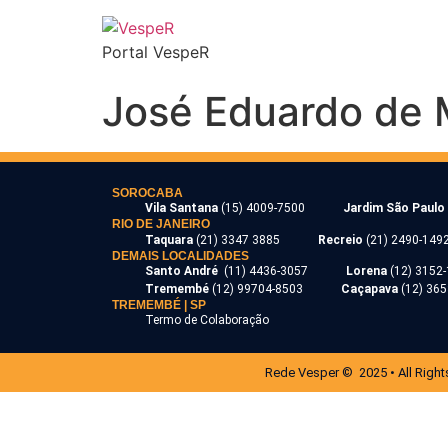
Portal VespeR
José Eduardo de 
SOROCABA
Vila Santana
(15) 4009-7500
Jardim São Paulo
RIO DE JANEIRO
Taquara
(21) 3347 3885
Recreio
(21) 2490-149
DEMAIS LOCALIDADES
Santo André
(11) 4436-3057
Lorena
(12) 3152
Tremembé
(12) 99704-8503
Caçapava
(12) 36
TREMEMBÉ | SP
Termo de Colaboração
Rede Vesper © 2025 • All Right