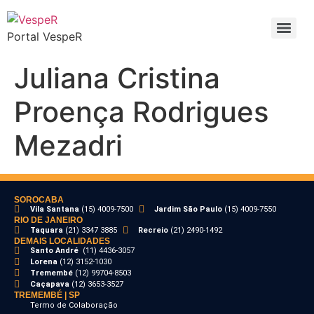
Portal VespeR
Juliana Cristina
Proença Rodrigues
Mezadri
SOROCABA
Vila Santana
(15) 4009-7500
Jardim São Paulo
(15) 4009-7550
RIO DE JANEIRO
Taquara
(21) 3347 3885
Recreio
(21) 2490-1492
DEMAIS LOCALIDADES
Santo André
(11) 4436-3057
Lorena
(12) 3152-1030
Tremembé
(12) 99704-8503
Caçapava
(12) 3653-3527
TREMEMBÉ | SP
Termo de Colaboração