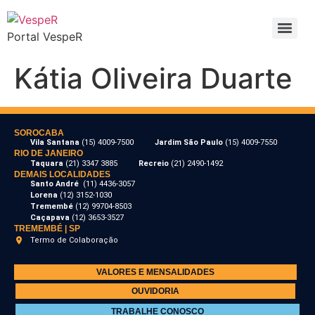
Portal VespeR
Kátia Oliveira Duarte
SOROCABA
Vila Santana
(15) 4009-7500
Jardim São Paulo
(15) 4009-7550
RIO DE JANEIRO
Taquara
(21) 3347 3885
Recreio
(21) 2490-1492
DEMAIS LOCALIDADES
Santo André
(11) 4436-3057
Lorena
(12) 3152-1030
Tremembé
(12) 99704-8503
Caçapava
(12) 3653-3527
TREMEMBÉ | SP
Termo de Colaboração
VALORES E MENSALIDADES
OUVIDORIA
TRABALHE CONOSCO