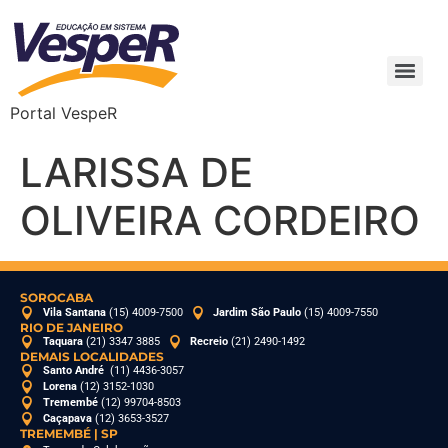
Portal VespeR
LARISSA DE
OLIVEIRA CORDEIRO
SOROCABA
Vila Santana
(15) 4009-7500
Jardim São Paulo
(15) 4009-7550
RIO DE JANEIRO
Taquara
(21) 3347 3885
Recreio
(21) 2490-1492
DEMAIS LOCALIDADES
Santo André
(11) 4436-3057
Lorena
(12) 3152-1030
Tremembé
(12) 99704-8503
Caçapava
(12) 3653-3527
TREMEMBÉ | SP