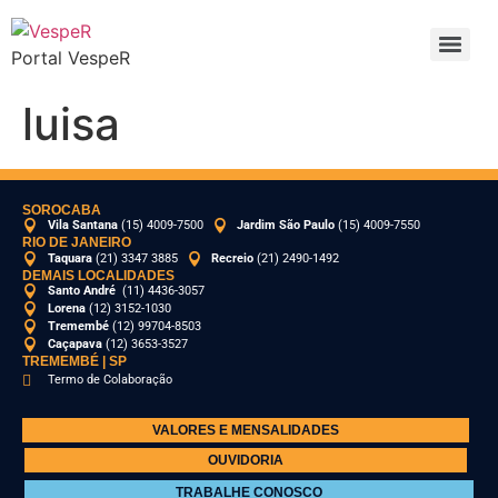
Portal VespeR
luisa
SOROCABA
Vila Santana
(15) 4009-7500
Jardim São Paulo
(15) 4009-7550
RIO DE JANEIRO
Taquara
(21) 3347 3885
Recreio
(21) 2490-1492
DEMAIS LOCALIDADES
Santo André
(11) 4436-3057
Lorena
(12) 3152-1030
Tremembé
(12) 99704-8503
Caçapava
(12) 3653-3527
TREMEMBÉ | SP
Termo de Colaboração
VALORES E MENSALIDADES
OUVIDORIA
TRABALHE CONOSCO