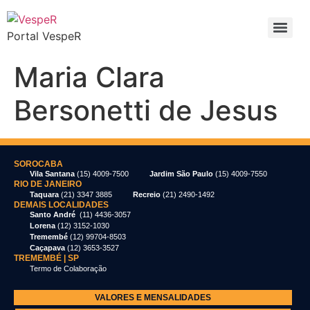
Portal VespeR
Maria Clara
Bersonetti de Jesus
SOROCABA
Vila Santana
(15) 4009-7500
Jardim São Paulo
(15) 4009-7550
RIO DE JANEIRO
Taquara
(21) 3347 3885
Recreio
(21) 2490-1492
DEMAIS LOCALIDADES
Santo André
(11) 4436-3057
Lorena
(12) 3152-1030
Tremembé
(12) 99704-8503
Caçapava
(12) 3653-3527
TREMEMBÉ | SP
Termo de Colaboração
VALORES E MENSALIDADES