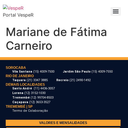
Portal VespeR
Mariane de Fátima
Carneiro
SOROCABA
Vila Santana
(15) 4009-7500
Jardim São Paulo
(15) 4009-7550
RIO DE JANEIRO
Taquara
(21) 3347 3885
Recreio
(21) 2490-1492
DEMAIS LOCALIDADES
Santo André
(11) 4436-3057
Lorena
(12) 3152-1030
Tremembé
(12) 99704-8503
Caçapava
(12) 3653-3527
TREMEMBÉ | SP
Termo de Colaboração
VALORES E MENSALIDADES