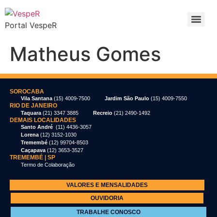
Portal VespeR
Matheus Gomes
SOROCABA
Vila Santana
(15) 4009-7500
Jardim São Paulo
(15) 4009-7550
RIO DE JANEIRO
Taquara
(21) 3347 3885
Recreio
(21) 2490-1492
DEMAIS LOCALIDADES
Santo André
(11) 4436-3057
Lorena
(12) 3152-1030
Tremembé
(12) 99704-8503
Caçapava
(12) 3653-3527
TREMEMBÉ | SP
Termo de Colaboração
VALORES E MENSALIDADES
OUVIDORIA
TRABALHE CONOSCO