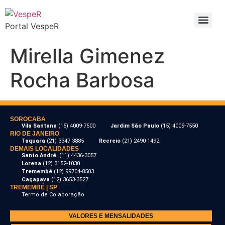
Portal VespeR
Mirella Gimenez
Rocha Barbosa
SOROCABA
Vila Santana
(15) 4009-7500
Jardim São Paulo
(15) 4009-7550
RIO DE JANEIRO
Taquara
(21) 3347 3885
Recreio
(21) 2490-1492
DEMAIS LOCALIDADES
Santo André
(11) 4436-3057
Lorena
(12) 3152-1030
Tremembé
(12) 99704-8503
Caçapava
(12) 3653-3527
TREMEMBÉ | SP
Termo de Colaboração
VALORES E MENSALIDADES