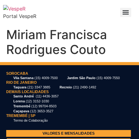
Portal VespeR
Miriam Francisca
Rodrigues Couto
SOROCABA
Vila Santana
(15) 4009-7500
Jardim São Paulo
(15) 4009-7550
RIO DE JANEIRO
Taquara
(21) 3347 3885
Recreio
(21) 2490-1492
DEMAIS LOCALIDADES
Santo André
(11) 4436-3057
Lorena
(12) 3152-1030
Tremembé
(12) 99704-8503
Caçapava
(12) 3653-3527
TREMEMBÉ | SP
Termo de Colaboração
VALORES E MENSALIDADES