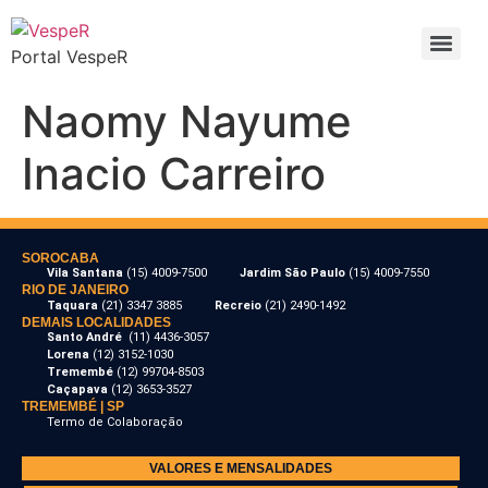
Portal VespeR
Naomy Nayume
Inacio Carreiro
SOROCABA
Vila Santana
(15) 4009-7500
Jardim São Paulo
(15) 4009-7550
RIO DE JANEIRO
Taquara
(21) 3347 3885
Recreio
(21) 2490-1492
DEMAIS LOCALIDADES
Santo André
(11) 4436-3057
Lorena
(12) 3152-1030
Tremembé
(12) 99704-8503
Caçapava
(12) 3653-3527
TREMEMBÉ | SP
Termo de Colaboração
VALORES E MENSALIDADES