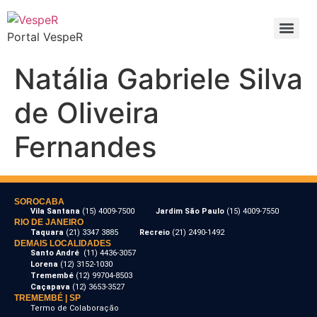
Portal VespeR
Natália Gabriele Silva
de Oliveira
Fernandes
SOROCABA
Vila Santana
(15) 4009-7500
Jardim São Paulo
(15) 4009-7550
RIO DE JANEIRO
Taquara
(21) 3347 3885
Recreio
(21) 2490-1492
DEMAIS LOCALIDADES
Santo André
(11) 4436-3057
Lorena
(12) 3152-1030
Tremembé
(12) 99704-8503
Caçapava
(12) 3653-3527
TREMEMBÉ | SP
Termo de Colaboração