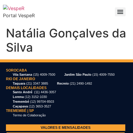
Portal VespeR
Natália Gonçalves da
Silva
SOROCABA
Vila Santana
(15) 4009-7500
Jardim São Paulo
(15) 4009-7550
RIO DE JANEIRO
Taquara
(21) 3347 3885
Recreio
(21) 2490-1492
DEMAIS LOCALIDADES
Santo André
(11) 4436-3057
Lorena
(12) 3152-1030
Tremembé
(12) 99704-8503
Caçapava
(12) 3653-3527
TREMEMBÉ | SP
Termo de Colaboração
VALORES E MENSALIDADES