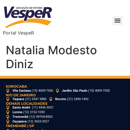
Portal VespeR
Natalia Modesto
Diniz
SOROCABA
Vila Santana
(15) 4009-7500
Jardim São Paulo
(15) 4009-7550
RIO DE JANEIRO
Taquara
(21) 3347 3885
Recreio
(21) 2490-1492
DEMAIS LOCALIDADES
Santo André
(11) 4436-3057
Lorena
(12) 3152-1030
Tremembé
(12) 99704-8503
Caçapava
(12) 3653-3527
TREMEMBÉ | SP