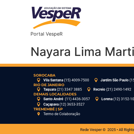
Portal VespeR
Nayara Lima Marti
SOROCABA
Vila Santana
(15) 4009-7500
Jardim São Paulo
(1
RIO DE JANEIRO
Taquara
(21) 3347 3885
Recreio
(21) 2490-1492
DEMAIS LOCALIDADES
Santo André
(11) 4436-3057
Lorena
(12) 3152-1
Caçapava
(12) 3653-3527
TREMEMBÉ | SP
Termo de Colaboração
Rede Vesper © 2025 • All Right