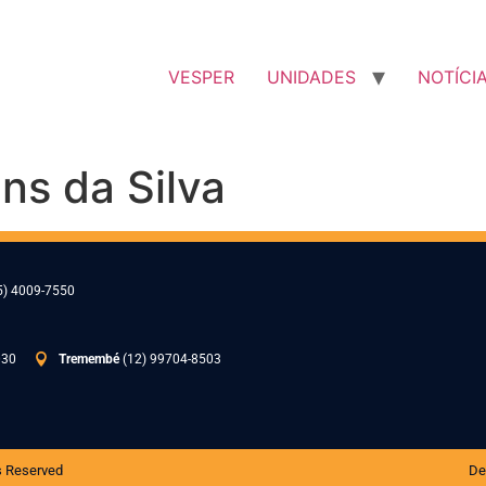
VESPER
UNIDADES
NOTÍCI
ns da Silva
5) 4009-7550
030
Tremembé
(12) 99704-8503
s Reserved
De