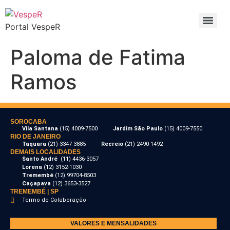
Portal VespeR
Paloma de Fatima
Ramos
SOROCABA
Vila Santana
(15) 4009-7500
Jardim São Paulo
(15) 4009-7550
RIO DE JANEIRO
Taquara
(21) 3347 3885
Recreio
(21) 2490-1492
DEMAIS LOCALIDADES
Santo André
(11) 4436-3057
Lorena
(12) 3152-1030
Tremembé
(12) 99704-8503
Caçapava
(12) 3653-3527
TREMEMBÉ | SP
Termo de Colaboração
VALORES E MENSALIDADES