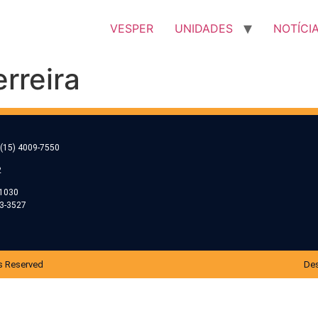
VESPER
UNIDADES
NOTÍCI
rreira
(15) 4009-7550
2
-1030
53-3527
s Reserved
Des