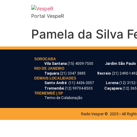
Portal VespeR
Pamela da Silva Fe
SOROCABA
Vila Santana
(15) 4009-7500
Jardim São Paulo
RIO DE JANEIRO
Taquara
(21) 3347 3885
Recreio
(21) 2490-149
DEMAIS LOCALIDADES
Santo André
(11) 4436-3057
Lorena
(12) 3152
Tremembé
(12) 99704-8503
Caçapava
(12) 36
TREMEMBÉ | SP
Termo de Colaboração
Rede Vesper © 2025 • All Right