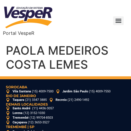
Portal VespeR
PAOLA MEDEIROS
COSTA LEMES
SOROCABA
Vila Santana
(15) 4009-7500
Jardim São Paulo
(15) 4009-7550
RIO DE JANEIRO
Taquara
(21) 3347 3885
Recreio
(21) 2490-1492
DEMAIS LOCALIDADES
Santo André
(11) 4436-3057
Lorena
(12) 3152-1030
Tremembé
(12) 99704-8503
Caçapava
(12) 3653-3527
TREMEMBÉ | SP