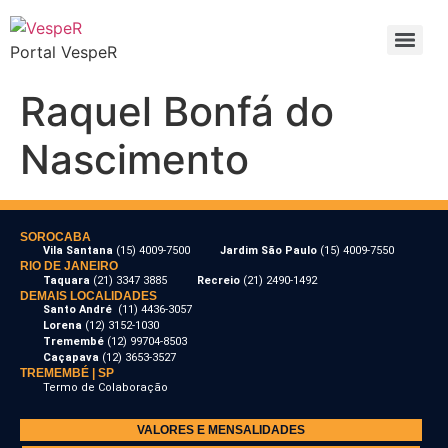
Portal VespeR
Raquel Bonfá do
Nascimento
SOROCABA
Vila Santana
(15) 4009-7500
Jardim São Paulo
(15) 4009-7550
RIO DE JANEIRO
Taquara
(21) 3347 3885
Recreio
(21) 2490-1492
DEMAIS LOCALIDADES
Santo André
(11) 4436-3057
Lorena
(12) 3152-1030
Tremembé
(12) 99704-8503
Caçapava
(12) 3653-3527
TREMEMBÉ | SP
Termo de Colaboração
VALORES E MENSALIDADES