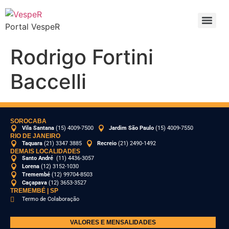
Portal VespeR
Rodrigo Fortini
Baccelli
SOROCABA
Vila Santana
(15) 4009-7500
Jardim São Paulo
(15) 4009-7550
RIO DE JANEIRO
Taquara
(21) 3347 3885
Recreio
(21) 2490-1492
DEMAIS LOCALIDADES
Santo André
(11) 4436-3057
Lorena
(12) 3152-1030
Tremembé
(12) 99704-8503
Caçapava
(12) 3653-3527
TREMEMBÉ | SP
Termo de Colaboração
VALORES E MENSALIDADES