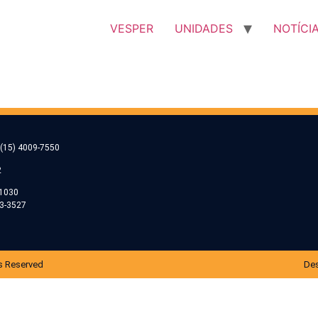
VESPER
UNIDADES
NOTÍCI
(15) 4009-7550
2
-1030
53-3527
s Reserved
Des