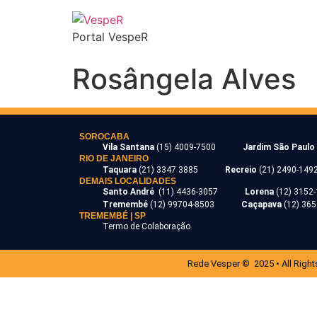
Portal VespeR
Rosângela Alves
SOROCABA
Vila Santana
(15) 4009-7500
Jardim São Paulo
RIO DE JANEIRO
Taquara
(21) 3347 3885
Recreio
(21) 2490-149
DEMAIS LOCALIDADES
Santo André
(11) 4436-3057
Lorena
(12) 3152
Tremembé
(12) 99704-8503
Caçapava
(12) 36
TREMEMBÉ | SP
Termo de Colaboração
Rede Vesper © 2025 • All Right