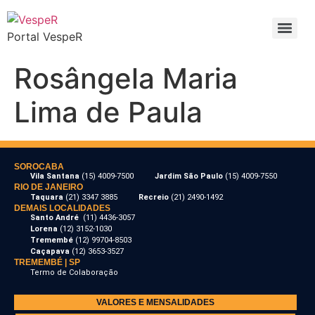
Portal VespeR
Rosângela Maria
Lima de Paula
SOROCABA
Vila Santana
(15) 4009-7500
Jardim São Paulo
(15) 4009-7550
RIO DE JANEIRO
Taquara
(21) 3347 3885
Recreio
(21) 2490-1492
DEMAIS LOCALIDADES
Santo André
(11) 4436-3057
Lorena
(12) 3152-1030
Tremembé
(12) 99704-8503
Caçapava
(12) 3653-3527
TREMEMBÉ | SP
Termo de Colaboração
VALORES E MENSALIDADES