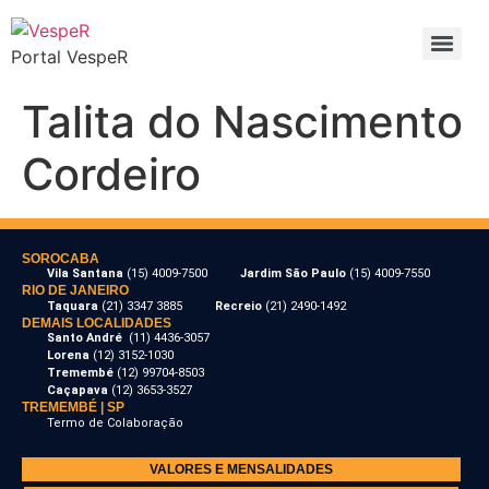
Portal VespeR
Talita do Nascimento
Cordeiro
SOROCABA
Vila Santana
(15) 4009-7500
Jardim São Paulo
(15) 4009-7550
RIO DE JANEIRO
Taquara
(21) 3347 3885
Recreio
(21) 2490-1492
DEMAIS LOCALIDADES
Santo André
(11) 4436-3057
Lorena
(12) 3152-1030
Tremembé
(12) 99704-8503
Caçapava
(12) 3653-3527
TREMEMBÉ | SP
Termo de Colaboração
VALORES E MENSALIDADES