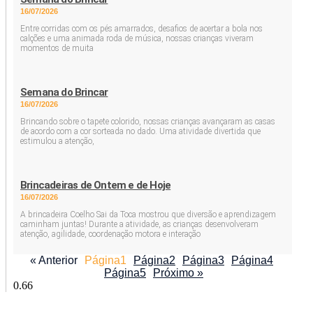
16/07/2026
Entre corridas com os pés amarrados, desafios de acertar a bola nos
calções e uma animada roda de música, nossas crianças viveram
momentos de muita
Semana do Brincar
16/07/2026
Brincando sobre o tapete colorido, nossas crianças avançaram as casas
de acordo com a cor sorteada no dado. Uma atividade divertida que
estimulou a atenção,
Brincadeiras de Ontem e de Hoje
16/07/2026
A brincadeira Coelho Sai da Toca mostrou que diversão e aprendizagem
caminham juntas! Durante a atividade, as crianças desenvolveram
atenção, agilidade, coordenação motora e interação
« Anterior
Página
1
Página
2
Página
3
Página
4
Página
5
Próximo »