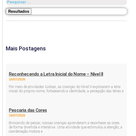
Pesquisar
...
Resultados
Mais Postagens
Reconhecendo a Letra Inicial do Nome – Nível II
16/07/2026
Por meio de atividades lúdicas, as crianças do Nível II exploraram a letra
inicial do próprio nome, fortalecendo a identidade, a percepção das letras e
Pescaria das Cores
16/07/2026
Brincando de pescar, nossas crianças aprenderam a reconhecer as cores
de forma divertida e interativa. Uma atividade que estimulou a atenção, a
coordenação motora e