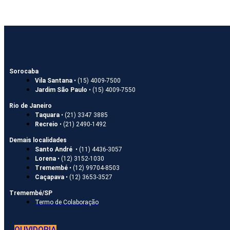
Sorocaba
Vila Santana
• (15) 4009-7500
Jardim São Paulo
• (15) 4009-7550
Rio de Janeiro
Taquara
• (21) 3347 3885
Recreio
• (21) 2490-1492
Demais localidades
Santo André
• (11) 4436-3057
Lorena
• (12) 3152-1030
Tremembé
• (12) 99704-8503
Caçapava
• (12) 3653-3527
Tremembé/SP
Termo de Colaboração
OUVIDORIA