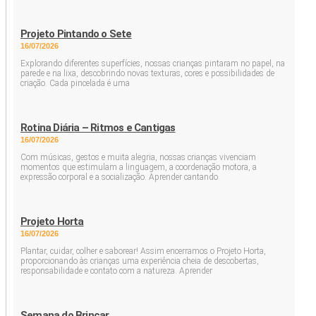
Projeto Pintando o Sete
16/07/2026
Explorando diferentes superfícies, nossas crianças pintaram no papel, na
parede e na lixa, descobrindo novas texturas, cores e possibilidades de
criação. Cada pincelada é uma
Rotina Diária – Ritmos e Cantigas
16/07/2026
Com músicas, gestos e muita alegria, nossas crianças vivenciam
momentos que estimulam a linguagem, a coordenação motora, a
expressão corporal e a socialização. Aprender cantando
Projeto Horta
16/07/2026
Plantar, cuidar, colher e saborear! Assim encerramos o Projeto Horta,
proporcionando às crianças uma experiência cheia de descobertas,
responsabilidade e contato com a natureza. Aprender
Semana do Brincar