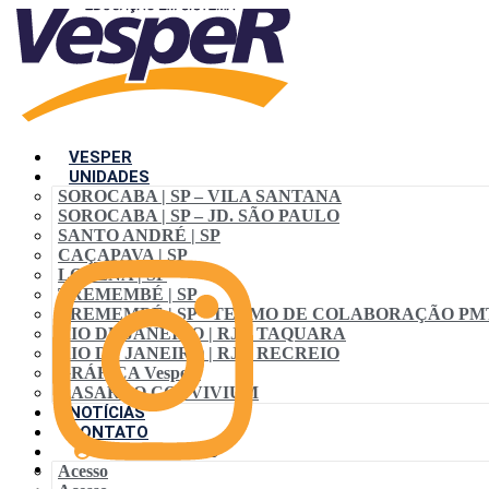
VESPER
UNIDADES
SOROCABA | SP – VILA SANTANA
SOROCABA | SP – JD. SÃO PAULO
SANTO ANDRÉ | SP
CAÇAPAVA | SP
LORENA | SP
TREMEMBÉ | SP
TREMEMBÉ | SP • TERMO DE COLABORAÇÃO PM
RIO DE JANEIRO | RJ – TAQUARA
RIO DE JANEIRO | RJ – RECREIO
GRÁFICA VespeR
CASARÃO CONVIVIUM
NOTÍCIAS
CONTATO
ACESSO ALUNO
Acesso