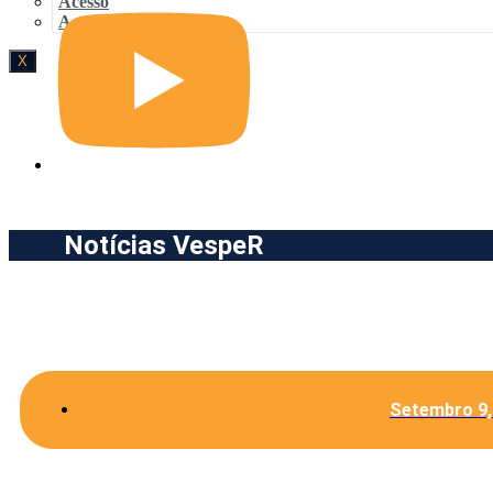
Acesso
Acesso
X
Notícias VespeR
Setembro 9,