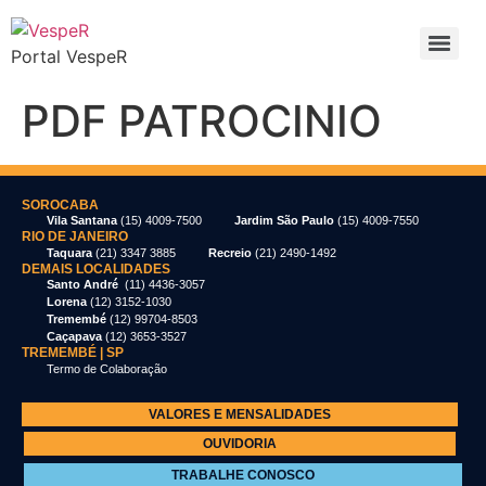
Portal VespeR
PDF PATROCINIO
SOROCABA
Vila Santana
(15) 4009-7500
Jardim São Paulo
(15) 4009-7550
RIO DE JANEIRO
Taquara
(21) 3347 3885
Recreio
(21) 2490-1492
DEMAIS LOCALIDADES
Santo André
(11) 4436-3057
Lorena
(12) 3152-1030
Tremembé
(12) 99704-8503
Caçapava
(12) 3653-3527
TREMEMBÉ | SP
Termo de Colaboração
VALORES E MENSALIDADES
OUVIDORIA
TRABALHE CONOSCO