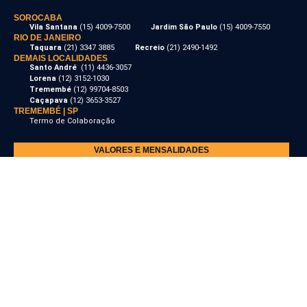
SOROCABA
Vila Santana
(15) 4009-7500
Jardim São Paulo
(15) 4009-7550
RIO DE JANEIRO
Taquara
(21) 3347 3885
Recreio
(21) 2490-1492
DEMAIS LOCALIDADES
Santo André
(11) 4436-3057
Lorena
(12) 3152-1030
Tremembé
(12) 99704-8503
Caçapava
(12) 3653-3527
TREMEMBÉ | SP
Termo de Colaboração
VALORES E MENSALIDADES
OUVIDORIA
TRABALHE CONOSCO
Rede Vesper © 2025 • All Rights Reserved
Design by Breno Spagnuolo