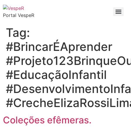
Portal VespeR
Tag:
#BrincarÉAprender
#Projeto123BrinqueO
#EducaçãoInfantil
#DesenvolvimentoInfan
#CrecheElizaRossiLim
Coleções efêmeras.